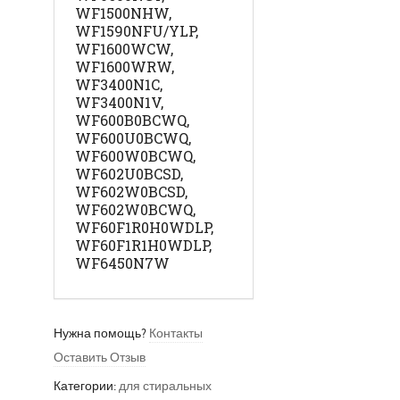
WF1500NHW,
WF1590NFU/YLP,
WF1600WCW,
WF1600WRW,
WF3400N1C,
WF3400N1V,
WF600B0BCWQ,
WF600U0BCWQ,
WF600W0BCWQ,
WF602U0BCSD,
WF602W0BCSD,
WF602W0BCWQ,
WF60F1R0H0WDLP,
WF60F1R1H0WDLP,
WF6450N7W
Нужна помощь?
Контакты
Оставить Отзыв
Категории:
для стиральных