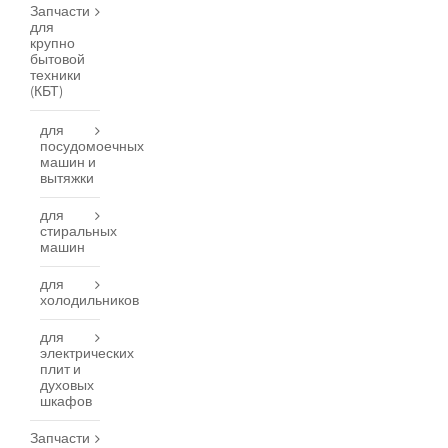
Запчасти
для
крупно
бытовой
техники
(КБТ)
для
посудомоечных
машин и
вытяжки
для
стиральных
машин
для
холодильников
для
электрических
плит и
духовых
шкафов
Запчасти