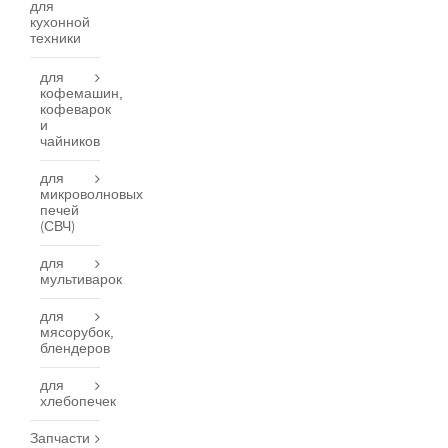
для
кухонной
техники
для
кофемашин,
кофеварок
и
чайников
для
микроволновых
печей
(СВЧ)
для
мультиварок
для
мясорубок,
блендеров
для
хлебопечек
Запчасти