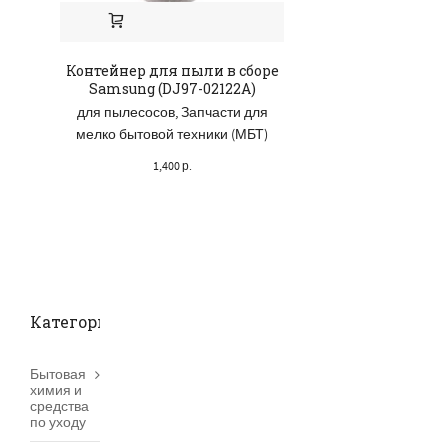
Контейнер для пыли в сборе
Стеклянный под
Samsung (DJ97-02122A)
(DE74-201
для пылесосов
,
Запчасти для
для микроволновых
мелко бытовой техники (МБТ)
Запчасти для кухо
1,400
р.
500
р.
Категории товаров
Бытовая
химия и
средства
по уходу