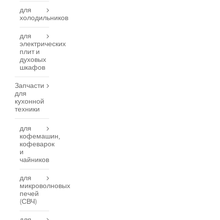
для
холодильников
для
электрических
плит и
духовых
шкафов
Запчасти
для
кухонной
техники
для
кофемашин,
кофеварок
и
чайников
для
микроволновых
печей
(СВЧ)