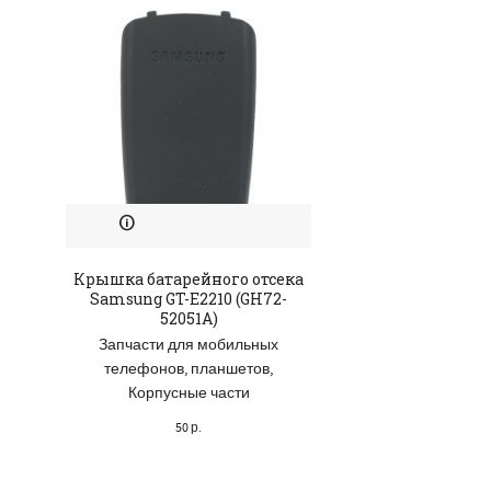
Крышка батарейного отсека
Зарядной устро
Samsung GT-E2210 (GH72-
CAX70EU Pan
52051A)
(AP80053
Запчасти для мобильных
Аксессуары
,
Зап
телефонов, планшетов
,
мобильных те
Корпусные части
планшет
50
р.
100
р.