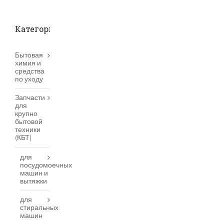
Категории товаров
Бытовая
химия и
средства
по уходу
Запчасти
для
крупно
бытовой
техники
(КБТ)
для
посудомоечных
машин и
вытяжки
для
стиральных
машин