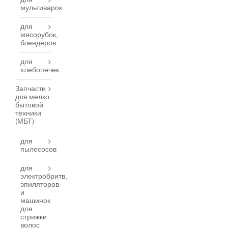
для
мультиварок
для
мясорубок,
блендеров
для
хлебопечек
Запчасти
для мелко
бытовой
техники
(МБТ)
для
пылесосов
для
электробритв,
эпиляторов
и
машинок
для
стрижки
волос