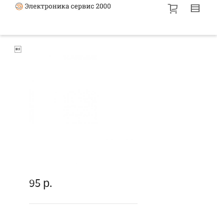

95
р.