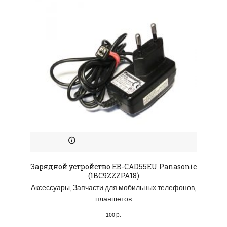
Зарядной устройство EB-CAD55EU Panasonic
П
(1BC9ZZZPA18)
Аксессуары
,
Запчасти для мобильных телефонов,
Зап
планшетов
100
р.