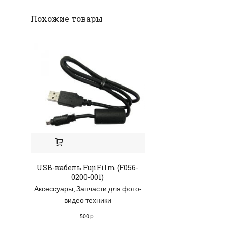
Похожие товары
USB-кабель FujiFilm (F056-
Заглушка разъем
0200-001)
Xperia Z3 Compact
Аксессуары
,
Запчасти для фото-
Аксессуары
,
Зап
видео техники
мобильных те
планшет
500
р.
200
р.