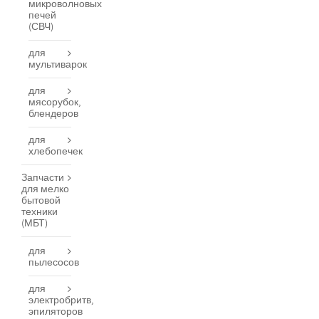
микроволновых
печей
(СВЧ)
для
мультиварок
для
мясорубок,
блендеров
для
хлебопечек
Запчасти
для мелко
бытовой
техники
(МБТ)
для
пылесосов
для
электробритв,
эпиляторов