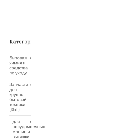
Категории товаров
Бытовая
химия и
средства
по уходу
Запчасти
для
крупно
бытовой
техники
(КБТ)
для
посудомоечных
машин и
вытяжки