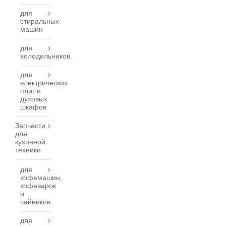
для
стиральных
машин
для
холодильников
для
электрических
плит и
духовых
шкафов
Запчасти
для
кухонной
техники
для
кофемашин,
кофеварок
и
чайников
для