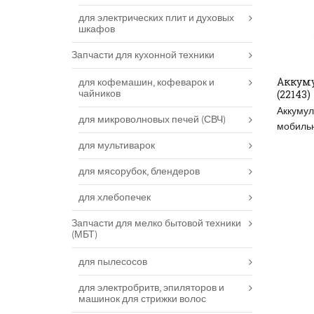
для электрических плит и духовых
шкафов
Запчасти для кухонной техники
Аккуму
для кофемашин, кофеварок и
чайников
(22143)
ДО
Аккуму
для микроволновых печей (СВЧ)
мобильн
для мультиварок
для мясорубок, блендеров
для хлебопечек
Запчасти для мелко бытовой техники
(МБТ)
для пылесосов
для электробритв, эпиляторов и
машинок для стрижки волос