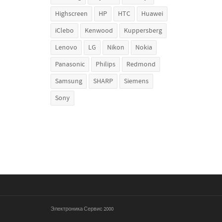
Highscreen
HP
HTC
Huawei
iClebo
Kenwood
Kuppersberg
Lenovo
LG
Nikon
Nokia
Panasonic
Philips
Redmond
Samsung
SHARP
Siemens
Sony
Электроника Сервис 2000