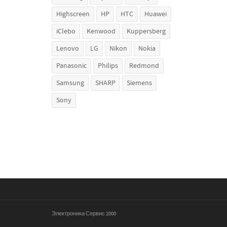
Highscreen
HP
HTC
Huawei
iClebo
Kenwood
Kuppersberg
Lenovo
LG
Nikon
Nokia
Panasonic
Philips
Redmond
Samsung
SHARP
Siemens
Sony
Электроника Сервис 2000