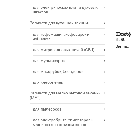
для электрических плит и духовых
шкафов
Запчасти для кухонной техники
Шлейф 
для кофемашин, кофеварок и
чайников
B590
ДО
Запчаст
для микроволновых печей (СВЧ)
для мультиварок
для мясорубок, блендеров
для хлебопечек
Запчасти для мелко бытовой техники
(МБТ)
для пылесосов
для электробритв, эпиляторов и
машинок для стрижки волос