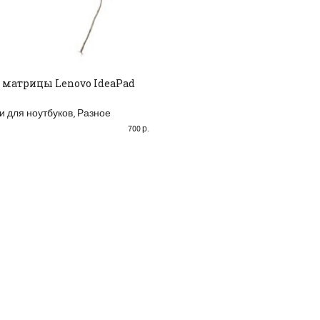
матрицы Lenovo IdeaPad
БАВИТЬ В КОРЗИНУ
и для ноутбуков
,
Разное
700
р.