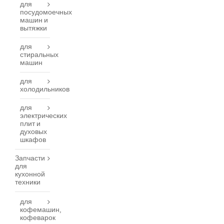
для
посудомоечных
машин и
вытяжки
для
стиральных
машин
для
холодильников
для
электрических
плит и
духовых
шкафов
Запчасти
для
кухонной
техники
для
кофемашин,
кофеварок