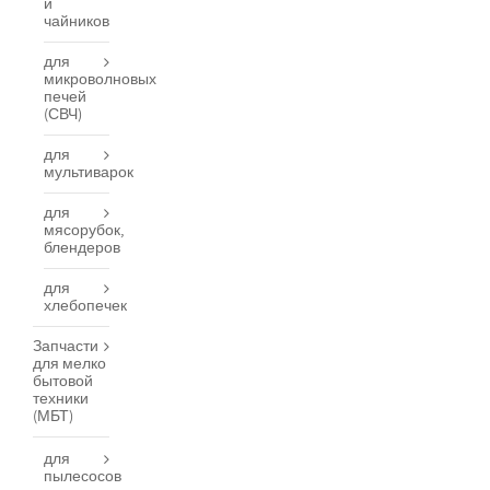
и
чайников
для
микроволновых
печей
(СВЧ)
для
мультиварок
для
мясорубок,
блендеров
для
хлебопечек
Запчасти
для мелко
бытовой
техники
(МБТ)
для
пылесосов