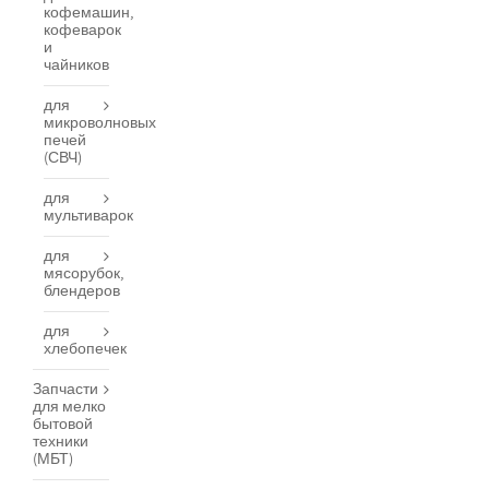
кофемашин,
кофеварок
и
чайников
для
микроволновых
печей
(СВЧ)
для
мультиварок
для
мясорубок,
блендеров
для
хлебопечек
Запчасти
для мелко
бытовой
техники
(МБТ)