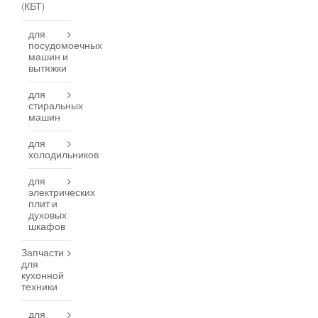
(КБТ)
для
посудомоечных
машин и
вытяжки
для
стиральных
машин
для
холодильников
для
электрических
плит и
духовых
шкафов
Запчасти
для
кухонной
техники
для