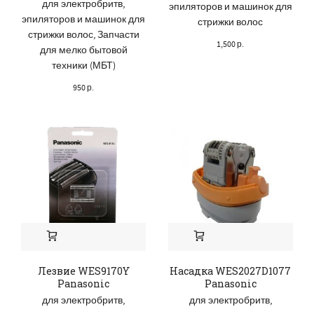
для электробритв,
эпиляторов и машинок для
эпиляторов и машинок для
стрижки волос
стрижки волос
,
Запчасти
1,500
р.
для мелко бытовой
техники (МБТ)
950
р.
Лезвие WES9170Y
Насадка WES2027D1077
Panasonic
Panasonic
для электробритв,
для электробритв,