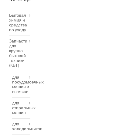
Бытовая
химия и
средства
по уходу
Запчасти
для
крупно
бытовой
техники
(КБТ)
для
посудомоечных
машин и
вытяжки
для
стиральных
машин
для
холодильников