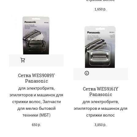
1,650
р.
Сетка WES9089Y
Panasonic
для электробритв,
Сетка WES9161Y
Panasonic
эпиляторов и машинок для
стрижки волос
,
Запчасти
для электробритв,
для мелко бытовой
эпиляторов и машинок для
техники (МБТ)
стрижки волос
650
р.
3,850
р.