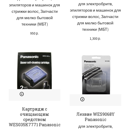
для электробритв,
эпиляторов и машинок для
эпиляторов и машинок для
стрижки волос
,
Запчасти
стрижки волос
,
Запчасти
для мелко бытовой
для мелко бытовой
техники (МБТ)
техники (МБТ)
950
р.
1,300
р.
Картридж с
очищающим
Лезвие WES9068Y
средством
Panasonic
WES035K7771 Panasonic
для электробритв,