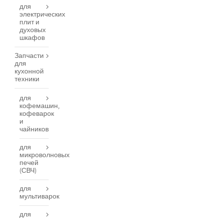
для
электрических
плит и
духовых
шкафов
Запчасти
для
кухонной
техники
для
кофемашин,
кофеварок
и
чайников
для
микроволновых
печей
(СВЧ)
для
мультиварок
для