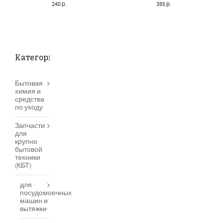
240
р.
385
р.
Категории товаров
Бытовая
химия и
средства
по уходу
Запчасти
для
крупно
бытовой
техники
(КБТ)
для
посудомоечных
машин и
вытяжки