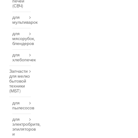
печей
(СВЧ)
для
мультиварок
для
мясорубок,
блендеров
для
хлебопечек
Запчасти
для мелко
бытовой
техники
(МБТ)
для
пылесосов
для
электробритв,
эпиляторов
и