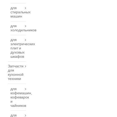
для
стиральных
машин
для
холодильников
для
электрических
плит и
духовых
шкафов
Запчасти
для
кухонной
техники
для
кофемашин,
кофеварок
и
чайников
для