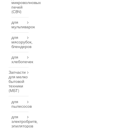
микроволновых
печей
(СВЧ)
для
мультиварок
для
мясорубок,
блендеров
для
хлебопечек
Запчасти
для мелко
бытовой
техники
(МБТ)
для
пылесосов
для
электробритв,
эпиляторов