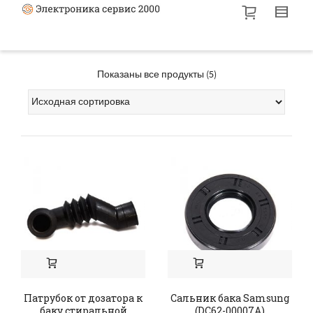
Показаны все продукты (5)
Патрубок от дозатора к
Сальник бака Samsung
баку стиральной
(DC62-00007A)