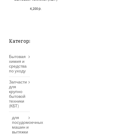
4,200
р.
Категории товаров
Бытовая
химия и
средства
по уходу
Запчасти
для
крупно
бытовой
техники
(КБТ)
для
посудомоечных
машин и
вытяжки