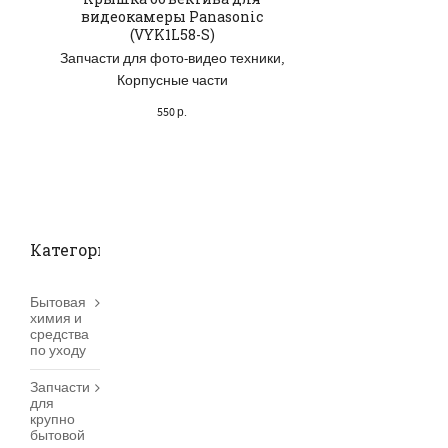
видеокамеры Panasonic
Samsung GT-E22
(VYK1L58-S)
52051A
Запчасти для фото-видео техники
,
Запчасти для 
Корпусные части
телефонов, пл
Корпусные 
550
р.
50
р.
Категории товаров
Бытовая
химия и
средства
по уходу
Запчасти
для
крупно
бытовой