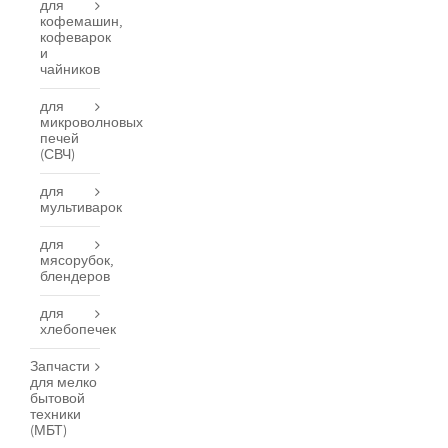
для
кофемашин,
кофеварок
и
чайников
для
микроволновых
печей
(СВЧ)
для
мультиварок
для
мясорубок,
блендеров
для
хлебопечек
Запчасти
для мелко
бытовой
техники
(МБТ)