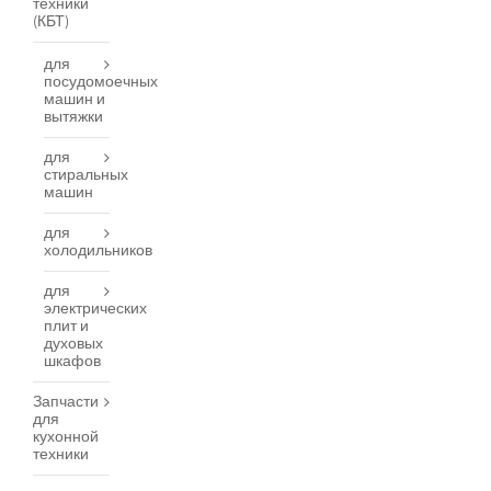
техники
(КБТ)
для
посудомоечных
машин и
вытяжки
для
стиральных
машин
для
холодильников
для
электрических
плит и
духовых
шкафов
Запчасти
для
кухонной
техники