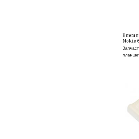
Внешня
Nokia 6
RE
Запчаст
планше