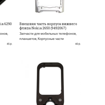
ia 6290
Внешняя часть корпуса нижнего
флипа Nokia 2650 (9492067)
READ MORE
онов,
Запчасти для мобильных телефонов,
планшетов
,
Корпусные части
45
р.
40
р.
АСПРОДАНО
РАСПРОДАНО