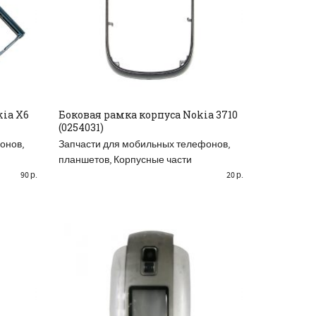
kia X6
Боковая рамка корпуса Nokia 3710
(0254031)
READ MORE
онов,
Запчасти для мобильных телефонов,
планшетов
,
Корпусные части
90
р.
20
р.