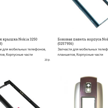
я крышка Nokia 3250
Боковая панель корпуса No
8)
(0257956)
AD MORE
READ MORE
и для мобильных телефонов,
Запчасти для мобильных телеф
тов
,
Корпусные части
планшетов
,
Корпусные части
20
р.
РАСПРОДАНО