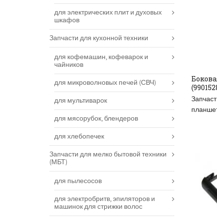
для электрических плит и духовых
шкафов
Запчасти для кухонной техники
для кофемашин, кофеварок и
чайников
Бокова
для микроволновых печей (СВЧ)
(990152
RE
Запчаст
для мультиварок
планше
для мясорубок, блендеров
для хлебопечек
Запчасти для мелко бытовой техники
(МБТ)
для пылесосов
для электробритв, эпиляторов и
машинок для стрижки волос