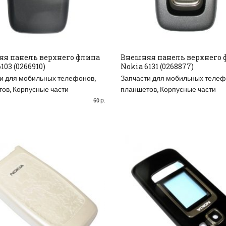
я панель верхнего флипа
Внешняя панель верхнего 
103 (0266910)
Nokia 6131 (0268877)
AD MORE
READ MORE
и для мобильных телефонов,
Запчасти для мобильных телеф
тов
,
Корпусные части
планшетов
,
Корпусные части
60
р.
РАСПРОДАНО
Р