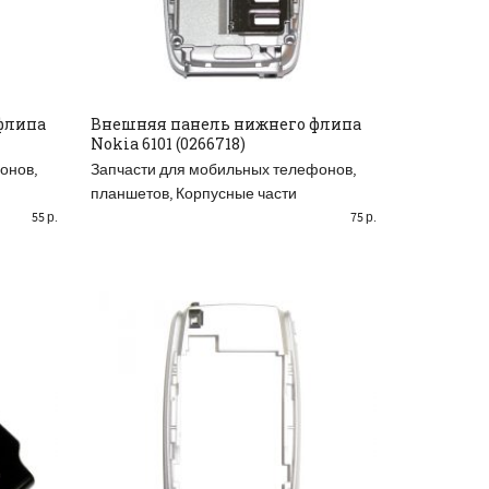
флипа
Внешняя панель нижнего флипа
Nokia 6101 (0266718)
READ MORE
онов,
Запчасти для мобильных телефонов,
планшетов
,
Корпусные части
55
р.
75
р.
АСПРОДАНО
РАСПРОДАНО