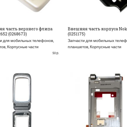
я часть верхнего флипа
Внешняя часть корпуса Nok
652 (0268673)
(0251175)
AD MORE
READ MORE
и для мобильных телефонов,
Запчасти для мобильных телеф
тов
,
Корпусные части
планшетов
,
Корпусные части
50
р.
РАСПРОДАНО
Р