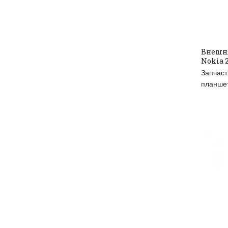
Внешня
Nokia 2
RE
Запчаст
планше