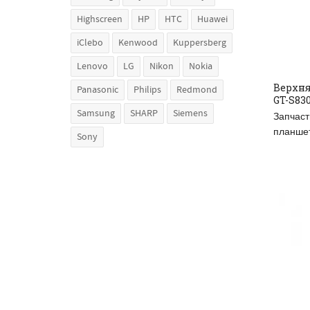
Highscreen
HP
HTC
Huawei
iClebo
Kenwood
Kuppersberg
Lenovo
LG
Nikon
Nokia
Верхня
Panasonic
Philips
Redmond
GT-S830
ДО
Samsung
SHARP
Siemens
Запчаст
планше
Sony