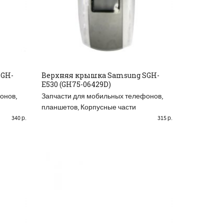
SGH-
Верхняя крышка Samsung SGH-
E530 (GH75-06429D)
ДОБАВИТЬ В КОРЗИНУ
онов,
Запчасти для мобильных телефонов,
планшетов
,
Корпусные части
340
р.
315
р.
АСПРОДАНО