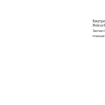
Внутре
Nokia 6
RE
Запчаст
планше