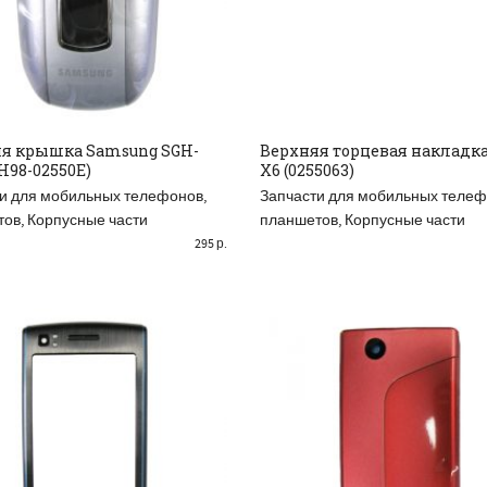
я крышка Samsung SGH-
Верхняя торцевая накладка
H98-02550E)
X6 (0255063)
READ MORE
БАВИТЬ В КОРЗИНУ
и для мобильных телефонов,
Запчасти для мобильных телеф
тов
,
Корпусные части
планшетов
,
Корпусные части
295
р.