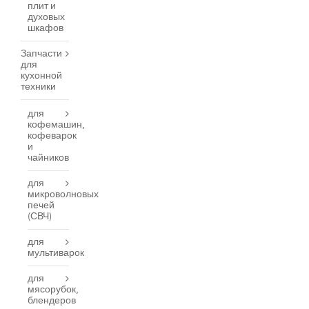
плит и
духовых
шкафов
Запчасти
для
кухонной
техники
для
кофемашин,
кофеварок
и
чайников
для
микроволновых
печей
(СВЧ)
для
мультиварок
для
мясорубок,
блендеров