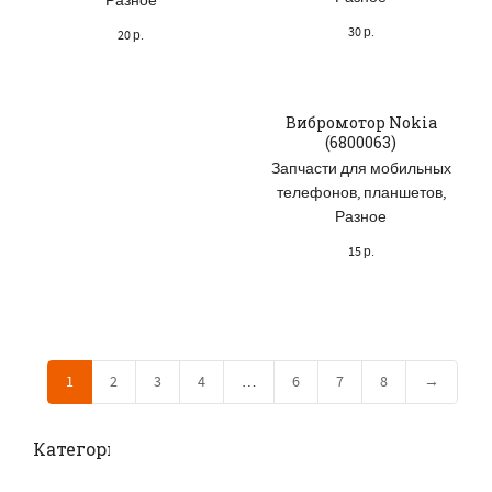
Разное
30
р.
20
р.
Вибромотор Nokia
(6800063)
Запчасти для мобильных
телефонов, планшетов
,
Разное
15
р.
1
2
3
4
…
6
7
8
→
Категории товаров