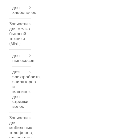
для
хлебопечек
Запчасти
для мелко
бытовой
техники
(МБТ)
для
пылесосов
для
электробритв,
эпиляторов
и
машинок
для
стрижки
волос
Запчасти
для
мобильных
телефонов,
планшетов