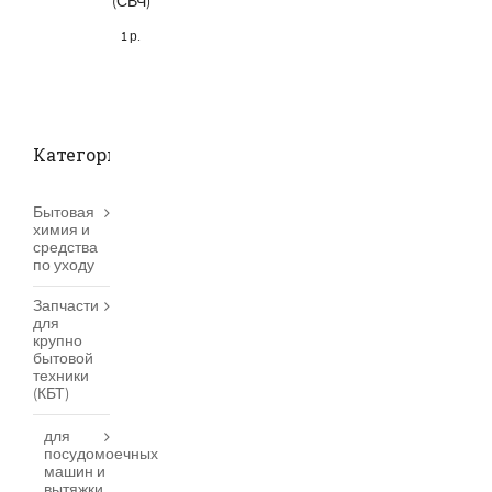
(СВЧ)
1
р.
Категории товаров
Бытовая
химия и
средства
по уходу
Запчасти
для
крупно
бытовой
техники
(КБТ)
для
посудомоечных
машин и
вытяжки