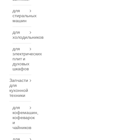
для
стиральных
машин
для
холодильников
для
электрических
плит и
духовых
шкафов
Запчасти
для
кухонной
техники
для
кофемашин,
кофеварок
и
чайников
для