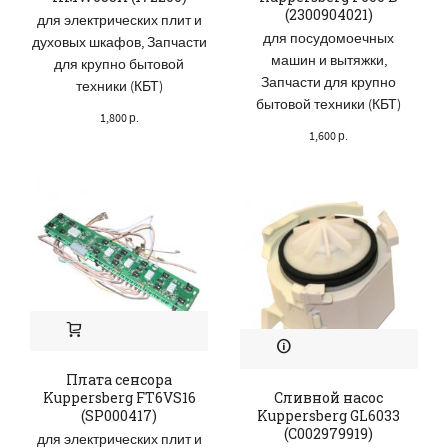
(2300904021)
для электрических плит и
для посудомоечных
духовых шкафов
,
Запчасти
машин и вытяжки
,
для крупно бытовой
Запчасти для крупно
техники (КБТ)
бытовой техники (КБТ)
1,800
р.
1,600
р.
Плата сенсора
Kuppersberg FT6VS16
Сливной насос
(SP000417)
Kuppersberg GL6033
(C002979919)
для электрических плит и