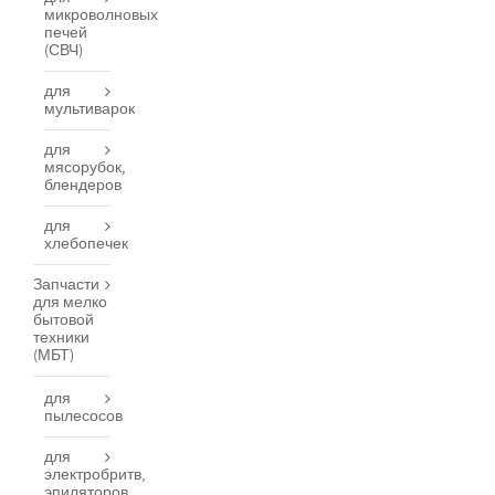
микроволновых
печей
(СВЧ)
для
мультиварок
для
мясорубок,
блендеров
для
хлебопечек
Запчасти
для мелко
бытовой
техники
(МБТ)
для
пылесосов
для
электробритв,
эпиляторов