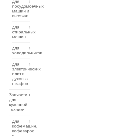
для
посудомоечных
машин и
вытяжки
для
стиральных
машин
для
холодильников
для
электрических
плит и
духовых
шкафов
Запчасти
для
кухонной
техники
для
кофемашин,
кофеварок