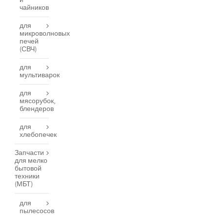
и
чайников
для
микроволновых
печей
(СВЧ)
для
мультиварок
для
мясорубок,
блендеров
для
хлебопечек
Запчасти
для мелко
бытовой
техники
(МБТ)
для
пылесосов