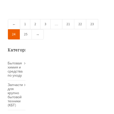
←
1
2
3
…
21
22
23
24
25
→
Категории товаров
Бытовая
химия и
средства
по уходу
Запчасти
для
крупно
бытовой
техники
(КБТ)