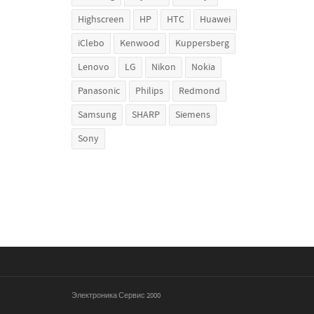
Highscreen
HP
HTC
Huawei
iClebo
Kenwood
Kuppersberg
Lenovo
LG
Nikon
Nokia
Panasonic
Philips
Redmond
Samsung
SHARP
Siemens
Sony
Электроника Сервис 2000