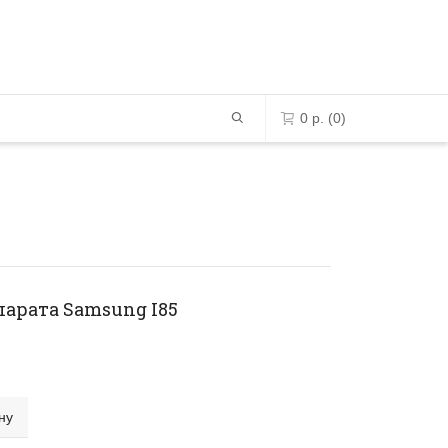
0
р.
(0)
0 позиций в корзине
К сожалению, ваша корзина -
пустая.
арата Samsung I85
ПЕРЕЙТИ В МАГАЗИН
ну