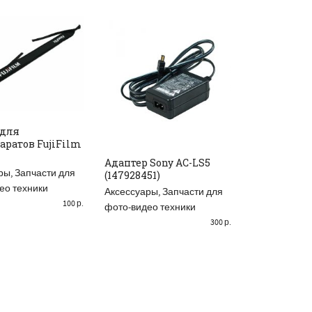
 для
аратов FujiFilm
ВИТЬ В КОРЗИНУ
Адаптер Sony AC-LS5
AV-кабель 
ры
,
Запчасти для
(147928451)
Canon
ДОБАВИТЬ В КОРЗИНУ
ДОБАВИТ
ео техники
Аксессуары
,
Запчасти для
Аксессуары
,
100
р.
фото-видео техники
фото-видео 
300
р.