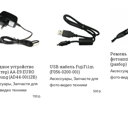
РАСПРОДАНО
Ремень
фотоапп
ДОБА
(разбор)
дное устройство
USB-кабель FujiFilm
Аксессуа
птер) AA-E9 EURO
(F056-0200-001)
READ MORE
ДОБАВИТЬ В КОРЗИНУ
ung (AD44-00112B)
фото-вид
Аксессуары
,
Запчасти для
суары
,
Запчасти для
фото-видео техники
видео техники
500
р.
700
р.