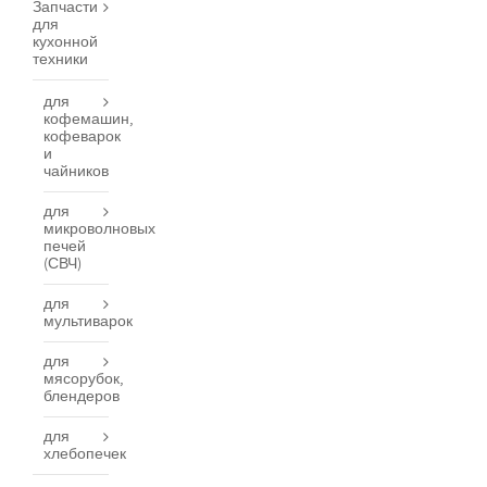
Запчасти
для
кухонной
техники
для
кофемашин,
кофеварок
и
чайников
для
микроволновых
печей
(СВЧ)
для
мультиварок
для
мясорубок,
блендеров
для
хлебопечек