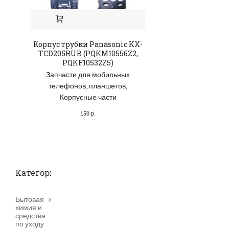
Корпус трубки Panasonic KX-
Зарядной устро
TCD205RUB (PQKM10556Z2,
CAD55EU Pan
PQKF10532Z5)
(1BC9ZZZP
Запчасти для мобильных
Аксессуары
,
Зап
телефонов, планшетов
,
мобильных те
Корпусные части
планшет
150
р.
100
р.
Категории товаров
Бытовая
химия и
средства
по уходу