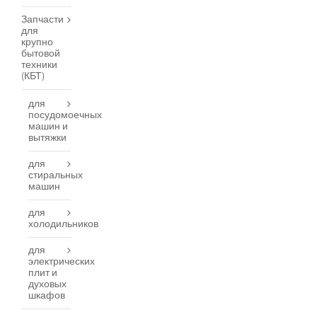
Запчасти
для
крупно
бытовой
техники
(КБТ)
для
посудомоечных
машин и
вытяжки
для
стиральных
машин
для
холодильников
для
электрических
плит и
духовых
шкафов