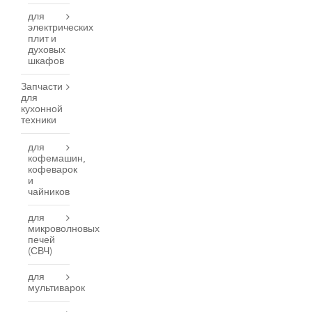
для
электрических
плит и
духовых
шкафов
Запчасти
для
кухонной
техники
для
кофемашин,
кофеварок
и
чайников
для
микроволновых
печей
(СВЧ)
для
мультиварок