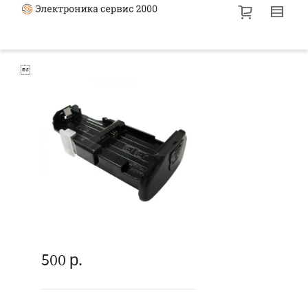

500
р.