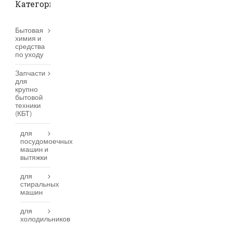
Категории товаров
Бытовая
химия и
средства
по уходу
Запчасти
для
крупно
бытовой
техники
(КБТ)
для
посудомоечных
машин и
вытяжки
для
стиральных
машин
для
холодильников