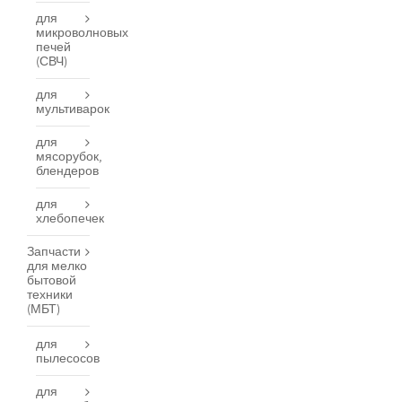
для
микроволновых
печей
(СВЧ)
для
мультиварок
для
мясорубок,
блендеров
для
хлебопечек
Запчасти
для мелко
бытовой
техники
(МБТ)
для
пылесосов
для