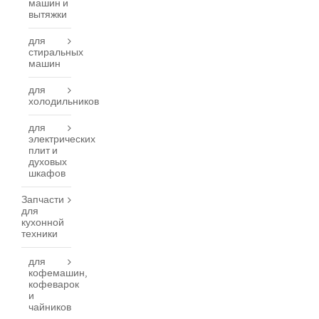
машин и
вытяжки
для
стиральных
машин
для
холодильников
для
электрических
плит и
духовых
шкафов
Запчасти
для
кухонной
техники
для
кофемашин,
кофеварок
и
чайников