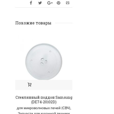
Похожие товары
Стеклянный поддон Samsung
USB/AV-кабель
(DE74-20102D)
(разбор
для микроволновых печей (СВЧ)
,
Аксессуары
,
Запчас
Запчасти для кухонной техники
видео тех