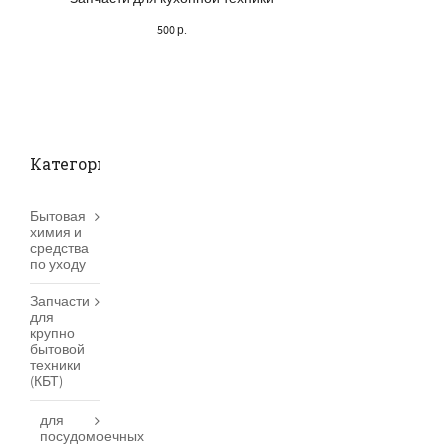
500
р.
200
р.
Категории товаров
Бытовая
химия и
средства
по уходу
Запчасти
для
крупно
бытовой
техники
(КБТ)
для
посудомоечных