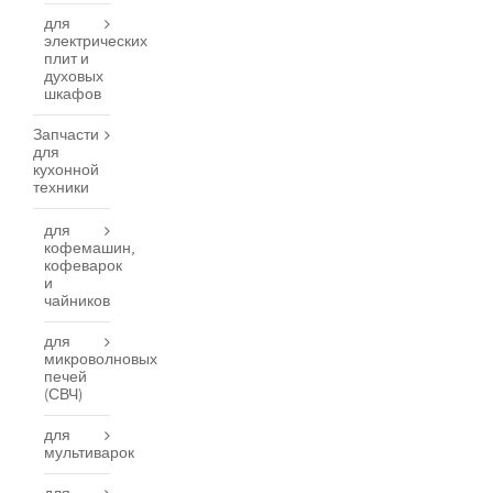
для
электрических
плит и
духовых
шкафов
Запчасти
для
кухонной
техники
для
кофемашин,
кофеварок
и
чайников
для
микроволновых
печей
(СВЧ)
для
мультиварок