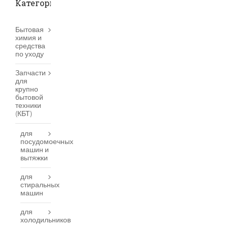
Категории товаров
Бытовая
химия и
средства
по уходу
Запчасти
для
крупно
бытовой
техники
(КБТ)
для
посудомоечных
машин и
вытяжки
для
стиральных
машин
для
холодильников