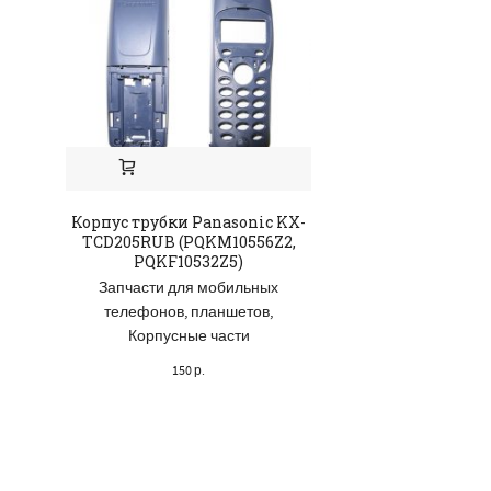
Корпус трубки Panasonic KX-
Задняя панель
TCD205RUB (PQKM10556Z2,
Huawei U8666-51
PQKF10532Z5)
Запчасти для 
Запчасти для мобильных
телефонов, пл
телефонов, планшетов
,
Корпусные 
Корпусные части
75
р.
150
р.