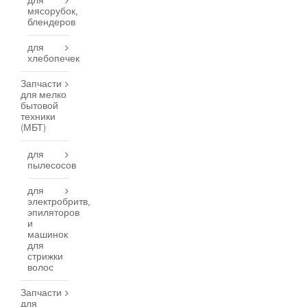
для
мясорубок,
блендеров
для
хлебопечек
Запчасти
для мелко
бытовой
техники
(МБТ)
для
пылесосов
для
электробритв,
эпиляторов
и
машинок
для
стрижки
волос
Запчасти
для