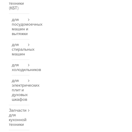
техники
(КБТ)
для
посудомоечных
машин и
вытяжки
для
стиральных
машин
для
холодильников
для
электрических
плит и
духовых
шкафов
Запчасти
для
кухонной
техники