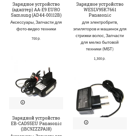
Зарядное устройство
Зарядное устройство
(адаптер) AA-E9 EURO
WESLV95K7661
Samsung (AD44-00112B)
Panasonic
Аксессуары
,
Запчасти для
для электробритв,
фото-видео техники
эпиляторов и машинок для
стрижки волос
,
Запчасти
700
р.
для мелко бытовой
техники (МБТ)
1,300
р.
Зарядной устройство
EB-CAD55EU Panasonic
(1BC9ZZZPA18)