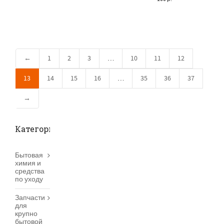
←
1
2
3
…
10
11
12
13
14
15
16
…
35
36
37
→
Категории товаров
Бытовая
химия и
средства
по уходу
Запчасти
для
крупно
бытовой