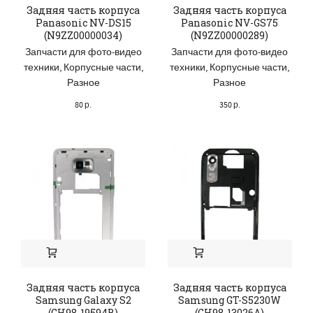
Задняя часть корпуса
Задняя часть корпуса
Panasonic NV-DS15
Panasonic NV-GS75
(N9ZZ00000034)
(N9ZZ00000289)
Запчасти для фото-видео
Запчасти для фото-видео
техники
,
Корпусные части
,
техники
,
Корпусные части
,
Разное
Разное
80
р.
350
р.
Задняя часть корпуса
Задняя часть корпуса
Samsung Galaxy S2
Samsung GT-S5230W
(GH98-19594B)
(GH98-13026A)