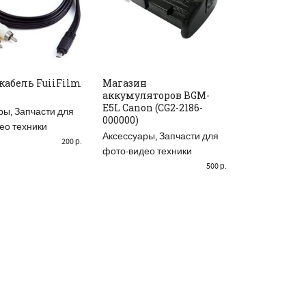
кабель FuiiFilm
Магазин
Крышка кор
аккумуляторов BGM-
Alpha (41411
READ MORE
ВИТЬ В КОРЗИНУ
ДОБАВИТ
E5L Canon (CG2-2186-
ры
,
Запчасти для
Аксессуары
,
000000)
ео техники
фото-видео 
Аксессуары
,
Запчасти для
200
р.
фото-видео техники
500
р.