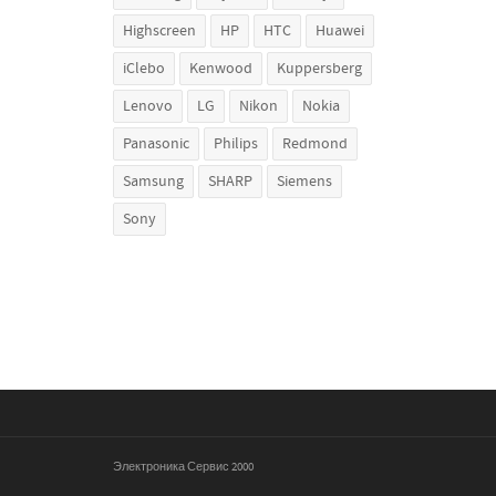
Highscreen
HP
HTC
Huawei
iClebo
Kenwood
Kuppersberg
Lenovo
LG
Nikon
Nokia
Panasonic
Philips
Redmond
Samsung
SHARP
Siemens
Sony
Электроника Сервис 2000