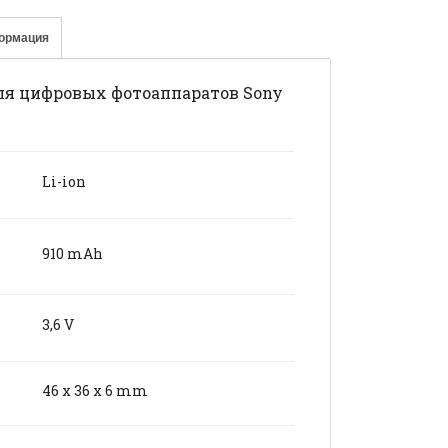
ормация
ля цифровых фотоаппаратов Sony
Li-ion
910 mАh
3,6 V
46 x 36 x 6 mm