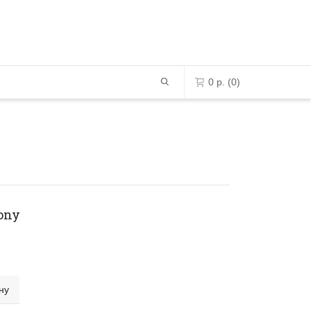
0
р.
(0)
0 позиций в корзине
К сожалению, ваша корзина -
пустая.
ony
ПЕРЕЙТИ В МАГАЗИН
ну