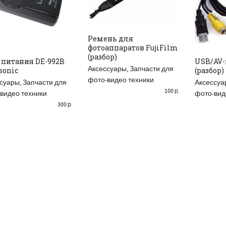
Ремень для
фотоаппаратов FujiFilm
ДОБАВИТЬ В КОРЗИНУ
(разбор)
 питания DE-992B
USB/AV-
Аксессуары
,
Запчасти для
sonic
(разбор)
ДОБАВИТЬ В КОРЗИНУ
ДОБА
фото-видео техники
суары
,
Запчасти для
Аксессуа
100
р.
видео техники
фото-вид
300
р.