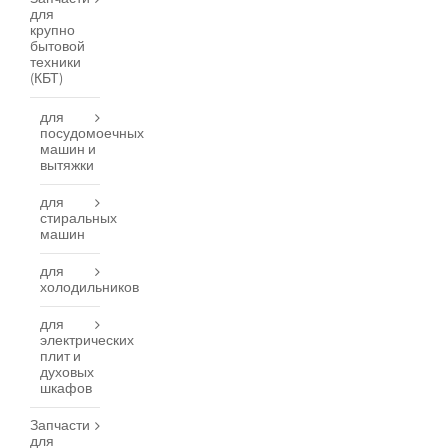
для
крупно
бытовой
техники
(КБТ)
для
посудомоечных
машин и
вытяжки
для
стиральных
машин
для
холодильников
для
электрических
плит и
духовых
шкафов
Запчасти
для