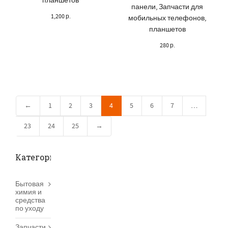
планшетов
панели
,
Запчасти для
1,200
р.
мобильных телефонов,
планшетов
280
р.
←
1
2
3
4
5
6
7
…
23
24
25
→
Категории товаров
Бытовая
химия и
средства
по уходу
Запчасти