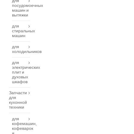
для
посудомоечных
машин и
вытяжки
для
стиральных
машин
для
холодильников
для
электрических
плит и
духовых
шкафов
Запчасти
для
кухонной
техники
для
кофемашин,
кофеварок
и