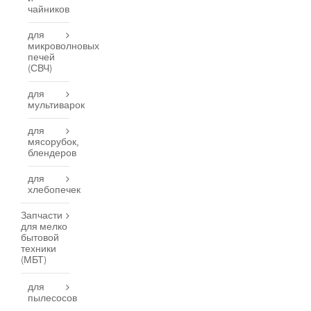
чайников
для
микроволновых
печей
(СВЧ)
для
мультиварок
для
мясорубок,
блендеров
для
хлебопечек
Запчасти
для мелко
бытовой
техники
(МБТ)
для
пылесосов