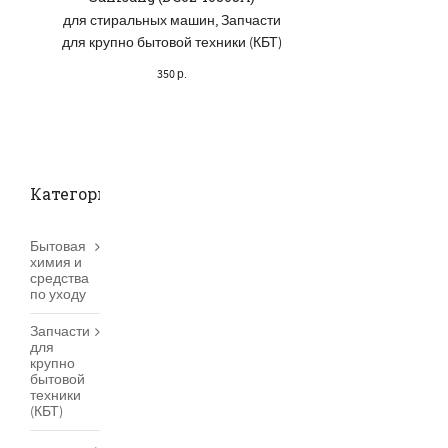
Запчасти для кру
для стиральных машин
,
Запчасти
техники (
для крупно бытовой техники (КБТ)
200
р.
350
р.
Категории товаров
Бытовая
химия и
средства
по уходу
Запчасти
для
крупно
бытовой
техники
(КБТ)