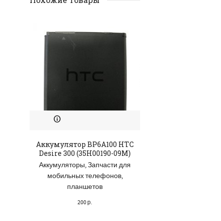
Аккумулятор BP6A100 HTC
Аккумулятор B0
Desire 300 (35H00190-09M)
Desire 610 (35H
Аккумуляторы
,
Запчасти для
Аккумуляторы
,
За
мобильных телефонов,
мобильных те
планшетов
планшет
200
р.
200
р.