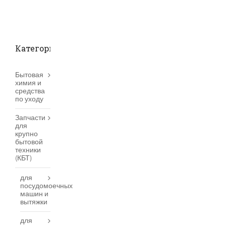
Категории товаров
Бытовая
химия и
средства
по уходу
Запчасти
для
крупно
бытовой
техники
(КБТ)
для
посудомоечных
машин и
вытяжки
для