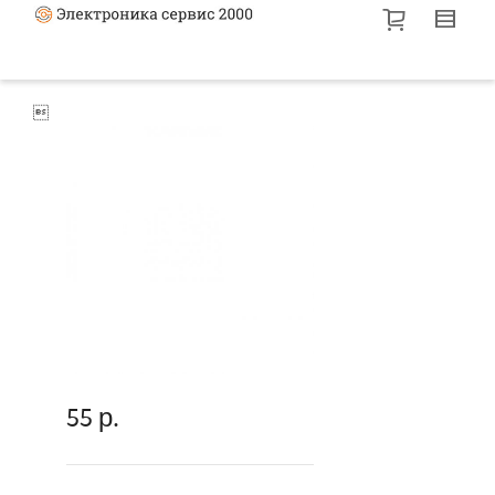

55
р.