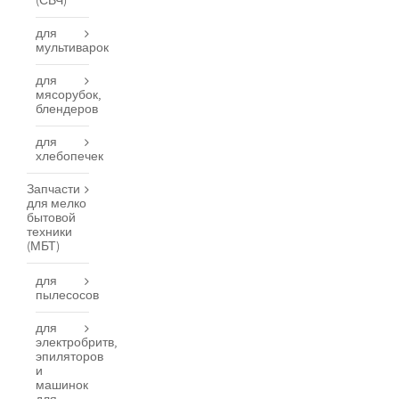
(СВЧ)
для
мультиварок
для
мясорубок,
блендеров
для
хлебопечек
Запчасти
для мелко
бытовой
техники
(МБТ)
для
пылесосов
для
электробритв,
эпиляторов
и
машинок