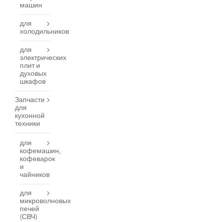
машин
для
холодильников
для
электрических
плит и
духовых
шкафов
Запчасти
для
кухонной
техники
для
кофемашин,
кофеварок
и
чайников
для
микроволновых
печей
(СВЧ)