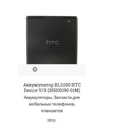
Аккумулятор BL11100 HTC
Заглушка SIM-к
Desire V/X (35H00190-01M)
Xperia Z1 (12
Аккумуляторы
,
Запчасти для
Аксессуары
,
Зап
мобильных телефонов,
мобильных те
планшетов
планшет
200
р.
105
р.