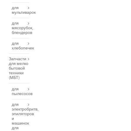
для
мультиварок
для
мясорубок,
блендеров
для
хлебопечек
Запчасти
для мелко
бытовой
техники
(МБТ)
для
пылесосов
для
электробритв,
эпиляторов
и
машинок
для