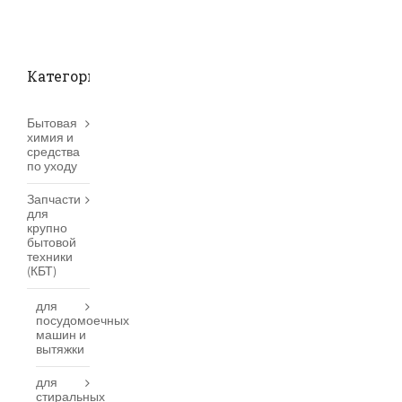
Категории товаров
Бытовая
химия и
средства
по уходу
Запчасти
для
крупно
бытовой
техники
(КБТ)
для
посудомоечных
машин и
вытяжки
для
стиральных