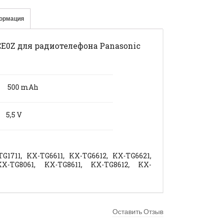
ормация
E0Z для радиотелефона Panasonic
500 mAh
5,5 V
TG1711, KX-TG6611, KX-TG6612, KX-TG6621,
KX-TG8061, KX-TG8611, KX-TG8612, KX-
Оставить Отзыв