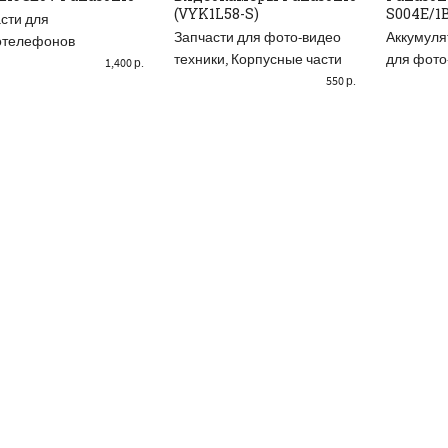
READ MORE
READ
ДОБАВИТЬ В КОРЗИНУ
(VYK1L58-S)
S004E/1B
сти для
Запчасти для фото-видео
Аккумуля
отелефонов
техники
,
Корпусные части
для фото
1,400
р.
550
р.