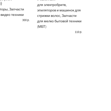
 MORE
ДОБАВИТЬ В КОРЗИНУ
ДОБАВИТ
)
TCD205RUB
для электробритв,
(PQKM10556
торы
,
Запчасти
эпиляторов и машинок для
PQKF10532Z
-видео техники
стрижки волос
,
Запчасти
Запчасти дл
300
р.
для мелко бытовой техники
телефонов, 
(МБТ)
Корпусные ч
110
р.