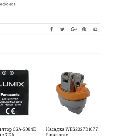
лефонов
.
РАСПРОДАНО
ятор CGA-S004E
Насадка WES2027D1077
Корпус тру
c (CGA-
Panasonic
Panasonic 