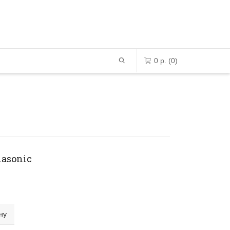
0
р.
(0)
0 позиций в корзине
К сожалению, ваша корзина -
пустая.
asonic
ПЕРЕЙТИ В МАГАЗИН
ну