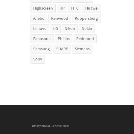
Highscreen
HP
HTC
Huawei
iClebo
Kenwood
Kuppersberg
Lenovo
LG
Nikon
Nokia
Panasonic
Philips
Redmond
Samsung
SHARP
Siemens
Sony
Электроника Сервис 2000