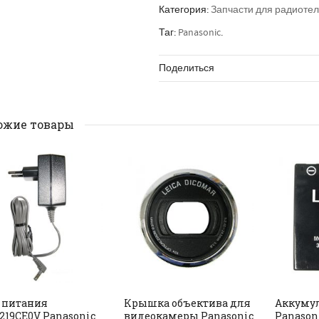
Категория:
Запчасти для радиоте
Таг:
Panasonic
.
Поделиться
ожие товары
РАСПРОДАНО
 питания
Крышка объектива для
Аккумул
219CE0V Panasonic
видеокамеры Panasonic
Panasoni