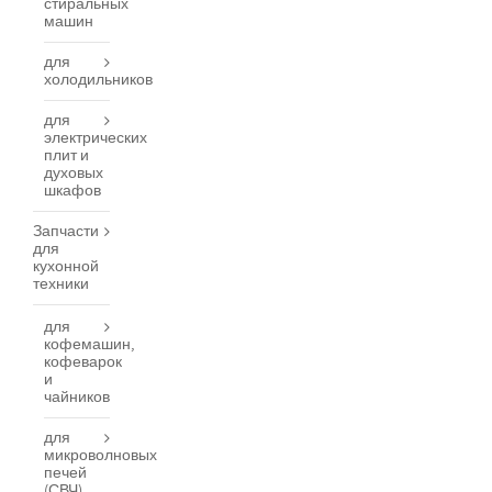
стиральных
машин
для
холодильников
для
электрических
плит и
духовых
шкафов
Запчасти
для
кухонной
техники
для
кофемашин,
кофеварок
и
чайников
для
микроволновых
печей
(СВЧ)