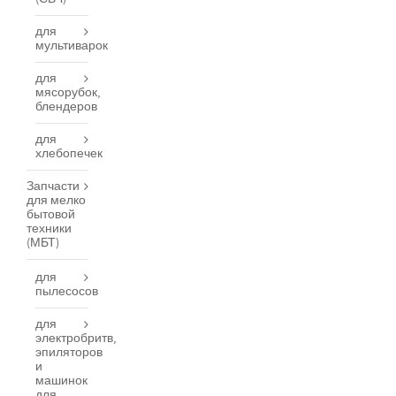
для
мультиварок
для
мясорубок,
блендеров
для
хлебопечек
Запчасти
для мелко
бытовой
техники
(МБТ)
для
пылесосов
для
электробритв,
эпиляторов
и
машинок
для