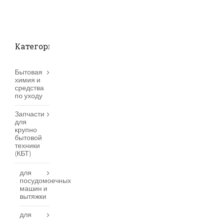
Категории товаров
Бытовая
химия и
средства
по уходу
Запчасти
для
крупно
бытовой
техники
(КБТ)
для
посудомоечных
машин и
вытяжки
для