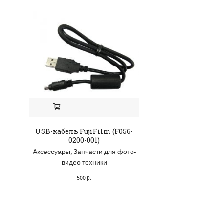
USB-кабель FujiFilm (F056-
Зарядной устро
0200-001)
CAD55EU Pan
(1BC9ZZZP
Аксессуары
,
Запчасти для фото-
Аксессуары
,
Зап
видео техники
мобильных те
500
р.
планшет
100
р.