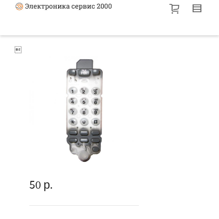

50
р.