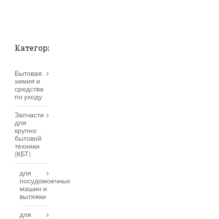
Категории товаров
Бытовая
химия и
средства
по уходу
Запчасти
для
крупно
бытовой
техники
(КБТ)
для
посудомоечных
машин и
вытяжки
для