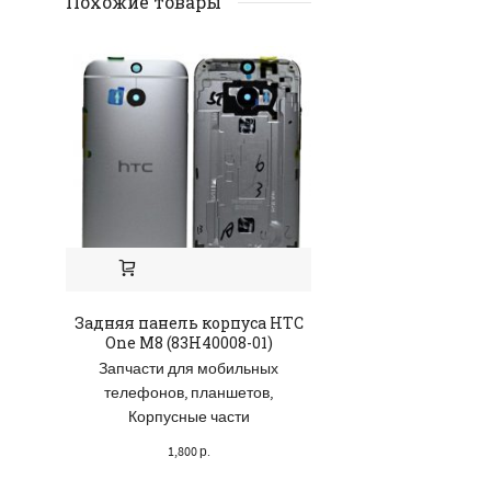
Похожие товары
Задняя панель корпуса HTC
Заглушка SIM-к
One M8 (83H40008-01)
Xperia Z1 (12
Запчасти для мобильных
Аксессуары
,
Зап
телефонов, планшетов
,
мобильных те
Корпусные части
планшет
1,800
р.
105
р.