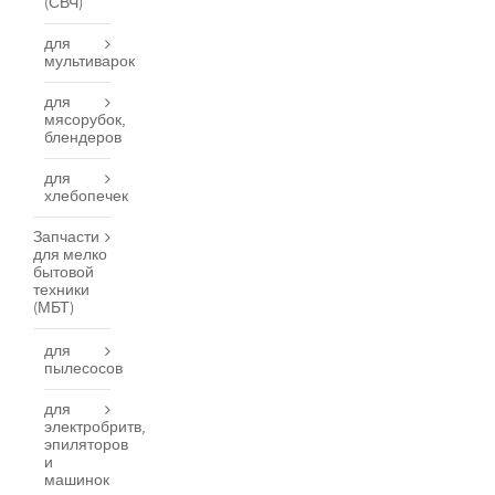
(СВЧ)
для
мультиварок
для
мясорубок,
блендеров
для
хлебопечек
Запчасти
для мелко
бытовой
техники
(МБТ)
для
пылесосов
для
электробритв,
эпиляторов
и
машинок