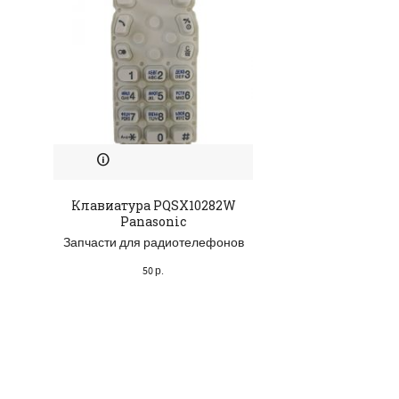
Клавиатура PQSX10282W
Блок питания P
Panasonic
Panason
Запчасти для радиотелефонов
Запчасти для рад
50
р.
1,400
р.