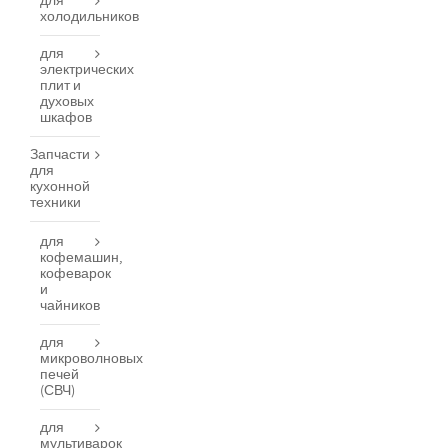
для
холодильников
для
электрических
плит и
духовых
шкафов
Запчасти
для
кухонной
техники
для
кофемашин,
кофеварок
и
чайников
для
микроволновых
печей
(СВЧ)
для
мультиварок