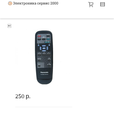

250
р.