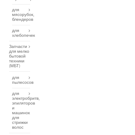
для
мясорубок,
блендеров
для
хлебопечек
Запчасти
для мелко
бытовой
техники
(МБТ)
для
пылесосов
для
электробритв,
эпиляторов
и
машинок
для
стрижки
волос