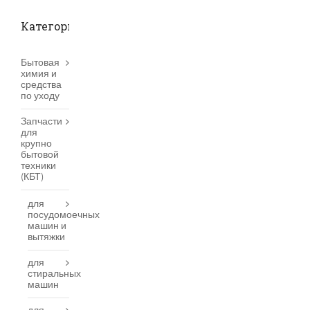
Категории товаров
Бытовая
химия и
средства
по уходу
Запчасти
для
крупно
бытовой
техники
(КБТ)
для
посудомоечных
машин и
вытяжки
для
стиральных
машин